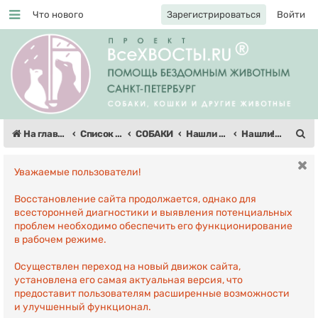
Что нового
Зарегистрироваться
Войти
Регистрация
П
На главную
Список форумов
СОБАКИ
Нашли собаку!
Нашли!: Карелия/Петрозаводск
о
Уважаемые пользователи!
и
с
Восстановление сайта продолжается, однако для
всесторонней диагностики и выявления потенциальных
к
проблем необходимо обеспечить его функционирование
в рабочем режиме.
Осуществлен переход на новый движок сайта,
установлена его самая актуальная версия, что
предоставит пользователям расширенные возможности
и улучшенный функционал.