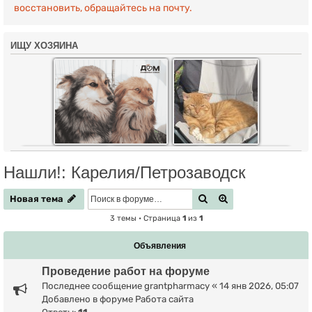
восстановить, обращайтесь на почту.
ИЩУ ХОЗЯИНА
Нашли!: Карелия/Петрозаводск
Новая тема
Поиск
Расширенный по
Н
о
в
а
я
т
е
м
а
3 темы • Страница
1
из
1
Объявления
Проведение работ на форуме
Последнее сообщение
grantpharmacy
«
14 янв 2026, 05:07
Добавлено в форуме
Работа сайта