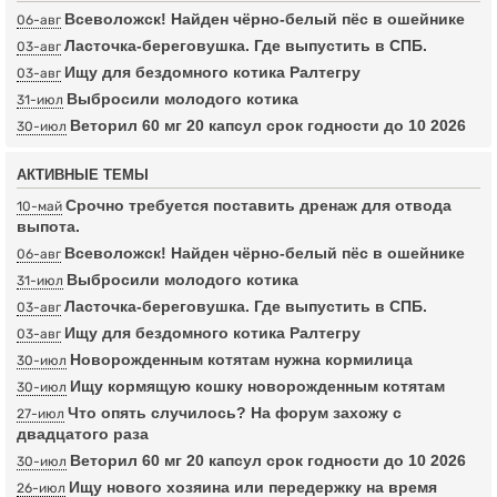
Всеволожск! Найден чёрно-белый пёс в ошейнике
06-авг
Ласточка-береговушка. Где выпустить в СПБ.
03-авг
Ищу для бездомного котика Ралтегру
03-авг
Выбросили молодого котика
31-июл
Веторил 60 мг 20 капсул срок годности до 10 2026
30-июл
АКТИВНЫЕ ТЕМЫ
Срочно требуется поставить дренаж для отвода
10-май
выпота.
Всеволожск! Найден чёрно-белый пёс в ошейнике
06-авг
Выбросили молодого котика
31-июл
Ласточка-береговушка. Где выпустить в СПБ.
03-авг
Ищу для бездомного котика Ралтегру
03-авг
Новорожденным котятам нужна кормилица
30-июл
Ищу кормящую кошку новорожденным котятам
30-июл
Что опять случилось? На форум захожу с
27-июл
двадцатого раза
Веторил 60 мг 20 капсул срок годности до 10 2026
30-июл
Ищу нового хозяина или передержку на время
26-июл