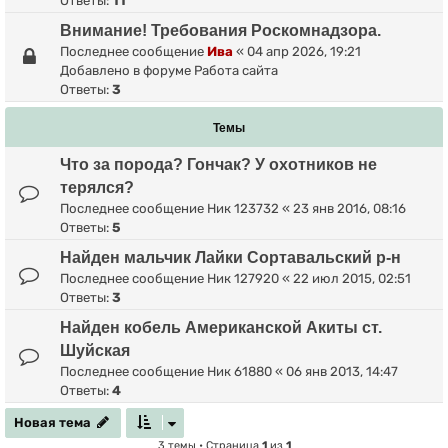
Ответы:
11
Внимание! Требования Роскомнадзора.
Последнее сообщение
Ива
«
04 апр 2026, 19:21
Добавлено в форуме
Работа сайта
Ответы:
3
Темы
Что за порода? Гончак? У охотников не
терялся?
Последнее сообщение
Ник 123732
«
23 янв 2016, 08:16
Ответы:
5
Найден мальчик Лайки Сортавальский р-н
Последнее сообщение
Ник 127920
«
22 июл 2015, 02:51
Ответы:
3
Найден кобель Американской Акиты ст.
Шуйская
Последнее сообщение
Ник 61880
«
06 янв 2013, 14:47
Ответы:
4
Новая тема
Н
о
в
а
я
т
е
м
а
3 темы • Страница
1
из
1