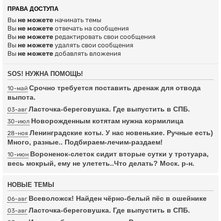
ПРАВА ДОСТУПА
Вы
не можете
начинать темы
Вы
не можете
отвечать на сообщения
Вы
не можете
редактировать свои сообщения
Вы
не можете
удалять свои сообщения
Вы
не можете
добавлять вложения
SOS! НУЖНА ПОМОЩЬ!
Срочно требуется поставить дренаж для отвода
10-май
выпота.
Ласточка-береговушка. Где выпустить в СПБ.
03-авг
Новорожденным котятам нужна кормилица
30-июл
Ленинградские коты. У нас новенькие. Ручные есть)
28-ноя
Много, разные.. Подбираем-лечим-раздаем!
Вороненок-слеток сидит вторые сутки у тротуара,
10-июн
весь мокрый, ему не улететь..Что делать? Моск. р-н.
НОВЫЕ ТЕМЫ
Всеволожск! Найден чёрно-белый пёс в ошейнике
06-авг
Ласточка-береговушка. Где выпустить в СПБ.
03-авг