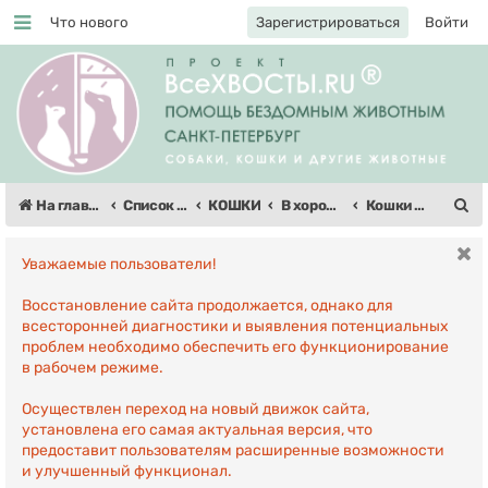
Что нового
Зарегистрироваться
Войти
Регистрация
П
На главную
Список форумов
КОШКИ
В хорошие руки (кошки)
Кошки в дом: Москва
о
Уважаемые пользователи!
и
с
Восстановление сайта продолжается, однако для
всесторонней диагностики и выявления потенциальных
к
проблем необходимо обеспечить его функционирование
в рабочем режиме.
Осуществлен переход на новый движок сайта,
установлена его самая актуальная версия, что
предоставит пользователям расширенные возможности
и улучшенный функционал.