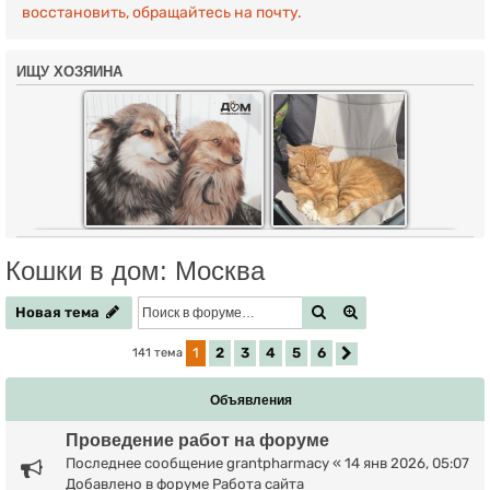
восстановить, обращайтесь на почту.
ИЩУ ХОЗЯИНА
Кошки в дом: Москва
Новая тема
Поиск
Расширенный по
Н
о
в
а
я
т
е
м
а
1
2
3
4
5
6
141 тема
След.
Объявления
Проведение работ на форуме
Последнее сообщение
grantpharmacy
«
14 янв 2026, 05:07
Добавлено в форуме
Работа сайта