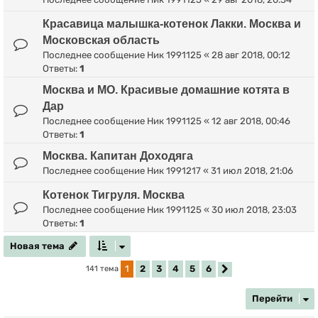
Красавица малышка-котенок Лакки. Москва и
Московская область
Последнее сообщение
Ник 1991125
«
28 авг 2018, 00:12
Ответы:
1
Москва и МО. Красивые домашние котята в
Дар
Последнее сообщение
Ник 1991125
«
12 авг 2018, 00:46
Ответы:
1
Москва. Капитан Доходяга
Последнее сообщение
Ник 1991217
«
31 июл 2018, 21:06
Котенок Тигруля. Москва
Последнее сообщение
Ник 1991125
«
30 июл 2018, 23:03
Ответы:
1
Новая тема
Н
о
в
а
я
т
е
м
а
1
2
3
4
5
6
141 тема
След.
Перейти