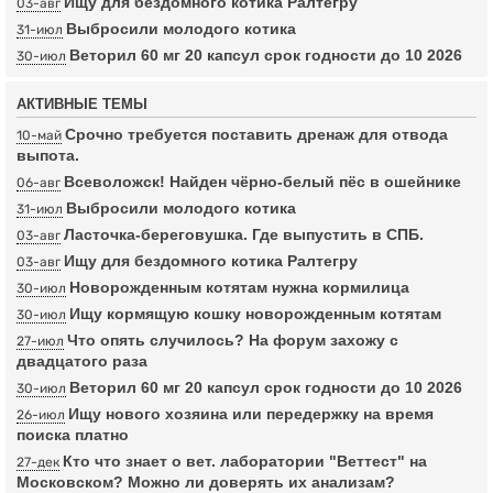
Ищу для бездомного котика Ралтегру
03-авг
Выбросили молодого котика
31-июл
Веторил 60 мг 20 капсул срок годности до 10 2026
30-июл
АКТИВНЫЕ ТЕМЫ
Срочно требуется поставить дренаж для отвода
10-май
выпота.
Всеволожск! Найден чёрно-белый пёс в ошейнике
06-авг
Выбросили молодого котика
31-июл
Ласточка-береговушка. Где выпустить в СПБ.
03-авг
Ищу для бездомного котика Ралтегру
03-авг
Новорожденным котятам нужна кормилица
30-июл
Ищу кормящую кошку новорожденным котятам
30-июл
Что опять случилось? На форум захожу с
27-июл
двадцатого раза
Веторил 60 мг 20 капсул срок годности до 10 2026
30-июл
Ищу нового хозяина или передержку на время
26-июл
поиска платно
Кто что знает о вет. лаборатории "Веттест" на
27-дек
Московском? Можно ли доверять их анализам?