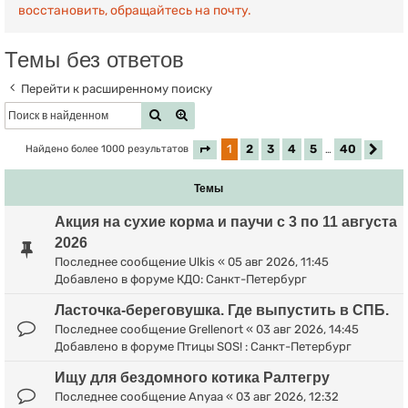
восстановить, обращайтесь на почту.
Темы без ответов
Перейти к расширенному поиску
Поиск
Расширенный поиск
1
2
3
4
5
40
Найдено более 1000 результатов
Страница
1
из
40
…
Сле
Темы
Акция на сухие корма и паучи с 3 по 11 августа
2026
Последнее сообщение
Ulkis
«
05 авг 2026, 11:45
Добавлено в форуме
КДО: Санкт-Петербург
Ласточка-береговушка. Где выпустить в СПБ.
Последнее сообщение
Grellenort
«
03 авг 2026, 14:45
Добавлено в форуме
Птицы SOS! : Санкт-Петербург
Ищу для бездомного котика Ралтегру
Последнее сообщение
Anyaa
«
03 авг 2026, 12:32