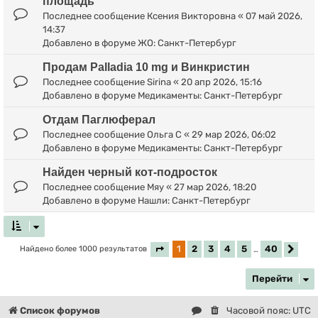
площадь
Последнее сообщение
Ксения Викторовна
«
07 май 2026,
14:37
Добавлено в форуме
ЖО: Санкт-Петербург
Продам Palladia 10 mg и Винкристин
Последнее сообщение
Sirina
«
20 апр 2026, 15:16
Добавлено в форуме
Медикаменты: Санкт-Петербург
Отдам Паглюферал
Последнее сообщение
Ольга С
«
29 мар 2026, 06:02
Добавлено в форуме
Медикаменты: Санкт-Петербург
Найден черный кот-подросток
Последнее сообщение
Мяу
«
27 мар 2026, 18:20
Добавлено в форуме
Нашли: Санкт-Петербург
1
2
3
4
5
40
Найдено более 1000 результатов
Страница
1
из
40
…
Сле
Перейти
Список форумов
Часовой пояс:
UTC